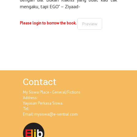
mengaku, tapi EGO" – Ziyaad-
Please login to borrow the book.
Preview
Contact
My Siswa Place - General/Fictions
Address:
Yayasan Perkasa Siswa.
Tel:
Email:
mysiswa@e-sentral.com