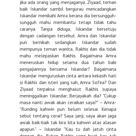
jika ada orang yang menjaganya. Ziyaad, teman
baik Iskandar sambil bergurau mencadangkan
Iskandar menikahi Amra kerana dia bersungguh-
sungguh mahu membantu tetapi tidak tahu
caranya. Tanpa diduga, Iskandar bersetuju
dengan cadangan tersebut. Amra dan Iskandar
pun bernikah sedangkan Iskandar sudah
mempunya teman wanita, Rakhis dan dia tidak
mahu melepaskan Rakhis. Bagaimana Amra
meneruskan hidup selama dua tahun baki
pengajiannya bersama Iskandar? Bagaimana
Iskandar menguruskan cinta antara kekasih hati
si Rakhis dan isteri yang sah, Amra Sofea? Dan
Ziyaad terpaksa menghasut Rakhis supaya
meninggalkan Iskandar, Berjayakah dia? "Cukup
masa nanti awak akan ceraikan saya?" – Amra-
"Runding kahwin pun belum selesai. Kenapa
sebut tentang cerai? Saya janji, saya akan jaga
awak baik-baik tak kira kita kahwin atas alasan
apapun." – Iskandar "Kau tu dah jatuh cinta
dengan dia. Bukan Rakhis yang buat kau tak