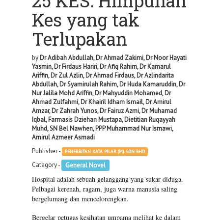
25 KES: Himpunan
Kes yang tak
Terlupakan
by
Dr Adibah Abdullah, Dr Ahmad Zakimi, Dr Noor Hayati
Yasmin, Dr Firdaus Hariri, Dr Afiq Rahim, Dr Kamarul
Ariffin, Dr Zul Azlin, Dr Ahmad Firdaus, Dr Azlindarita
Abdullah, Dr Syamirulah Rahim, Dr Huda Kamaruddin, Dr
Nur Jalila Mohd Ariffin, Dr Mahyuddin Mohamed, Dr
Ahmad Zulfahmi, Dr Khairil Idham Ismail, Dr Amirul
Amzar, Dr Zahrah Yunos, Dr Fairuz Azmi, Dr Muhamad
Iqbal, Farmasis Dziehan Mustapa, Dietitian Ruqayyah
Muhd, SN Bel Nawhen, PPP Muhammad Nur Ismawi,
Amirul Azmeer Asmadi
Publisher -
PENERBITAN KATA PILAR (M) SDN BHD
Category -
General Novel
Hospital adalah sebuah gelanggang yang sukar diduga.
Pelbagai kerenah, ragam, juga warna manusia saling
bergelumang dan mencelorengkan.
Bergelar petugas kesihatan umpama melihat ke dalam