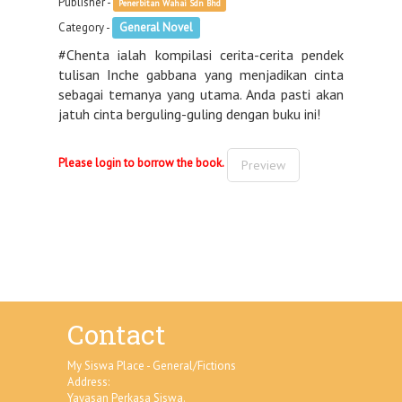
Publisher -
Penerbitan Wahai Sdn Bhd
Category -
General Novel
#Chenta ialah kompilasi cerita-cerita pendek
tulisan Inche gabbana yang menjadikan cinta
sebagai temanya yang utama. Anda pasti akan
jatuh cinta berguling-guling dengan buku ini!
Please login to borrow the book.
Preview
Contact
My Siswa Place - General/Fictions
Address:
Yayasan Perkasa Siswa.